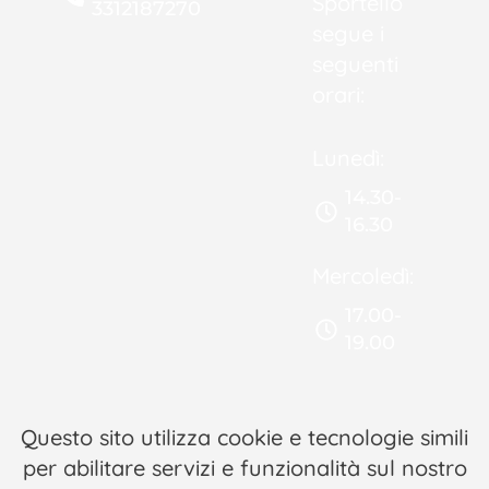
Sportello
3312187270
segue i
seguenti
orari:
Lunedì:
14.30-
16.30
Mercoledì:
17.00-
19.00
Questo sito utilizza cookie e tecnologie simili
per abilitare servizi e funzionalità sul nostro