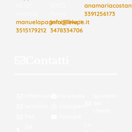
60 121
00122
anamariacostanti
Ancona
Roma
3391256173
manuelapagnini@live.it
Info@lelupe.it
3515179212
3478334706
Contatti
Informazioni
Facebook
Sportello
del
Iscrizioni
Instagram
cliente
Pec
Youtube
Lo
Tel: