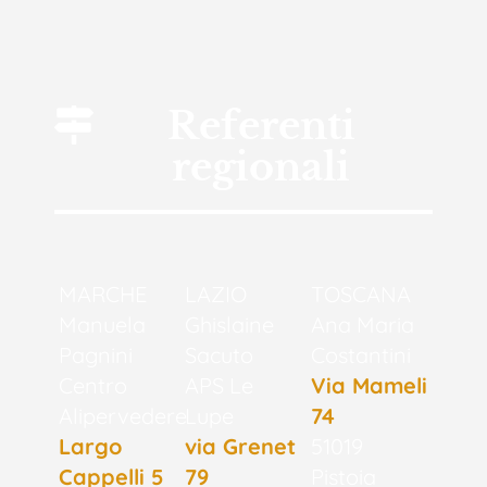
Referenti
regionali
MARCHE
LAZIO
TOSCANA
Manuela
Ghislaine
Ana Maria
Pagnini
Sacuto
Costantini
Centro
APS Le
Via Mameli
Alipervedere
Lupe
74
Largo
via Grenet
51019
Cappelli 5
79
Pistoia