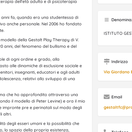
terapia dell'età adulta e di psicoterapia
30 anni fa, quando ero una studentessa di
Denominazi
ativo anche personale. Nel 2006 ho fondato
te.
ISTITUTO GES
l modello della Gestalt Play Therapy di V.
20 anni, del fenomeno del bullismo e del
ole di ogni ordine e grado, alla
Indirizzo
asto alle dinamiche di esclusione sociale e
Via Giordano 
genitori, insegnanti, educatori e agli adulti
dolescenza, relativi allo sviluppo di una
rauma che ho approfondito attraverso una
Email
ndo il modello di Peter Levine) e ora il mio
gestaltfc@pr
e impronte pre e perinatali sul modo degli
 altri.
ità degli esseri umani e la possibilità che
o, lo spazio della propria esistenza,