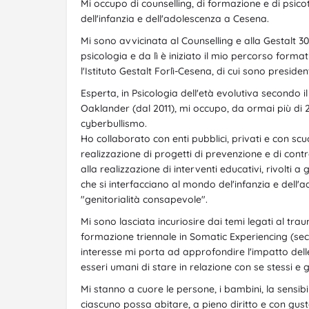
Mi occupo di counselling, di formazione e di psico
dell'infanzia e dell'adolescenza a Cesena.
Mi sono avvicinata al Counselling e alla Gestalt 
psicologia e da lì è iniziato il mio percorso form
l'Istituto Gestalt Forlì-Cesena, di cui sono presiden
Esperta, in Psicologia dell'età evolutiva secondo i
Oaklander (dal 2011), mi occupo, da ormai più di 
cyberbullismo.
Ho collaborato con enti pubblici, privati e con scu
realizzazione di progetti di prevenzione e di contr
alla realizzazione di interventi educativi, rivolti a 
che si interfacciano al mondo del'infanzia e dell'a
"genitorialità consapevole".
Mi sono lasciata incuriosire dai temi legati al t
formazione triennale in Somatic Experiencing (seco
interesse mi porta ad approfondire l'impatto dell
esseri umani di stare in relazione con se stessi e gli
Mi stanno a cuore le persone, i bambini, la sensibil
ciascuno possa abitare, a pieno diritto e con gust