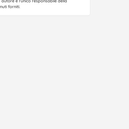
gni autore è l'unico responsabile della
ti forniti.