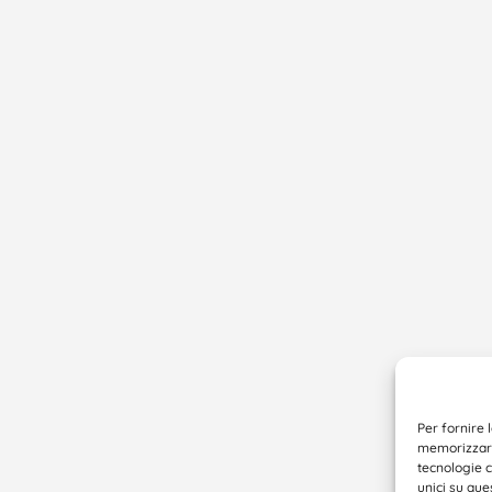
Per fornire 
memorizzare 
tecnologie 
unici su que