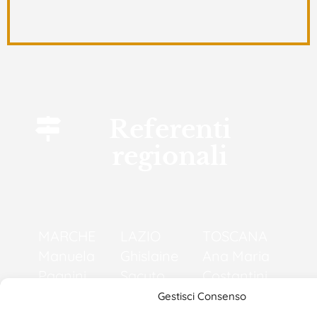
Referenti
regionali
MARCHE
LAZIO
TOSCANA
Manuela
Ghislaine
Ana Maria
Pagnini
Sacuto
Costantini
Centro
APS Le
Via Mameli
Gestisci Consenso
Alipervedere
Lupe
74