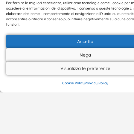
Per fornire le migliori esperienze, utilizziamo tecnologie come i cookie per
Largo
via Grenet
51019
accedere alle informazioni del dispositivo. Il consenso a queste tecnologie ci
elaborare dati come il comportamento di navigazione o ID unici su questo sit
Cappelli 5
79
Pistoia
acconsentire o ritirare il consenso può influire negativamente su alcune cara
60 121
00122
anamariacostanti
funzioni.
Ancona
Roma
3391256173
manuelapagnini@live.it
Info@lelupe.it
Accetta
3515179212
3478334706
Nega
Visualizza le preferenze
Contatti
Cookie Policy
Privacy Policy
Informazioni
Facebook
Sportello
del
Iscrizioni
Instagram
cliente