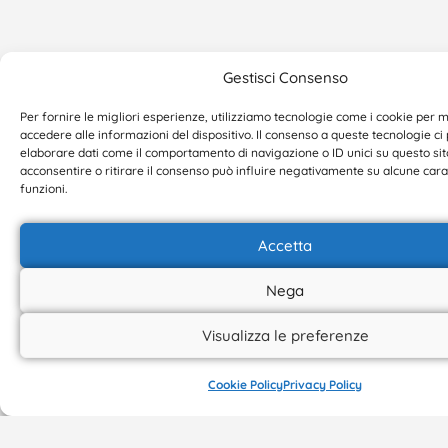
MARCHE
LAZIO
TOSCANA
Gestisci Consenso
Manuela
Ghislaine
Ana Maria
Per fornire le migliori esperienze, utilizziamo tecnologie come i cookie per
Pagnini
Sacuto
Costantini
accedere alle informazioni del dispositivo. Il consenso a queste tecnologie ci
elaborare dati come il comportamento di navigazione o ID unici su questo sit
Centro
APS Le
Via Mameli
acconsentire o ritirare il consenso può influire negativamente su alcune cara
Alipervedere
Lupe
74
funzioni.
Largo
via Grenet
51019
Cappelli 5
79
Pistoia
Accetta
60 121
00122
anamariacostanti
Nega
Ancona
Roma
3391256173
manuelapagnini@live.it
Info@lelupe.it
Visualizza le preferenze
3515179212
3478334706
Cookie Policy
Privacy Policy