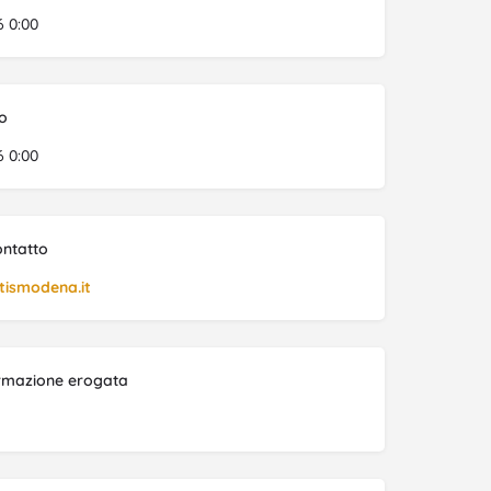
6 0:00
o
6 0:00
ontatto
ismodena.it
ormazione erogata