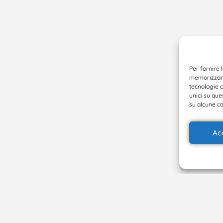
Per fornire 
memorizzare 
tecnologie 
unici su que
su alcune ca
Ac