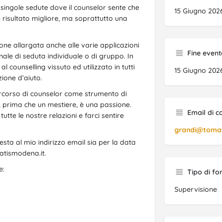
e singole sedute dove il counselor sente che
15 Giugno 202
risultato migliore, ma soprattutto una
ne allargata anche alle varie applicazioni
Fine event
onale di seduta individuale o di gruppo. In
l counselling vissuto ed utilizzato in tutti
15 Giugno 202
ione d’aiuto.
percorso di counselor come strumento di
g, prima che un mestiere, è una passione.
Email di c
tte le nostre relazioni e farci sentire
grandi@tomat
iesta al mio indirizzo email sia per la data
matismodena.it.
e:
Tipo di f
Supervisione